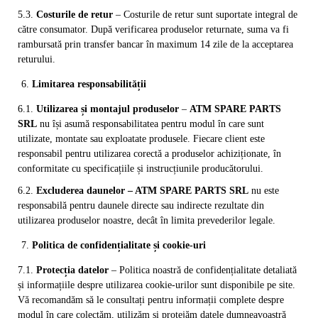
5.3.
Costurile de retur
– Costurile de retur sunt suportate integral de
către consumator. După verificarea produselor returnate, suma va fi
rambursată prin transfer bancar în maximum 14 zile de la acceptarea
returului.
Limitarea responsabilității
6.1.
Utilizarea și montajul produselor
–
ATM SPARE PARTS
SRL
nu își asumă responsabilitatea pentru modul în care sunt
utilizate, montate sau exploatate produsele. Fiecare client este
responsabil pentru utilizarea corectă a produselor achiziționate, în
conformitate cu specificațiile și instrucțiunile producătorului.
6.2.
Excluderea daunelor
– ATM SPARE PARTS SRL
nu este
responsabilă pentru daunele directe sau indirecte rezultate din
utilizarea produselor noastre, decât în limita prevederilor legale.
Politica de confidențialitate și cookie-uri
7.1.
Protecția datelor
– Politica noastră de confidențialitate detaliată
și informațiile despre utilizarea cookie-urilor sunt disponibile pe site.
Vă recomandăm să le consultați pentru informații complete despre
modul în care colectăm, utilizăm și protejăm datele dumneavoastră