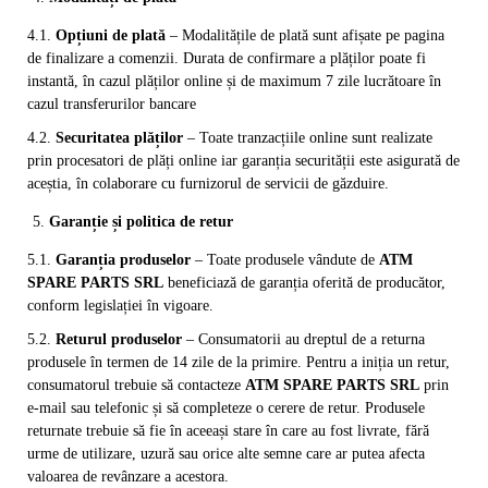
4.1.
Opțiuni de plată
– Modalitățile de plată sunt afișate pe pagina
de finalizare a comenzii. Durata de confirmare a plăților poate fi
instantă, în cazul plăților online și de maximum 7 zile lucrătoare în
cazul transferurilor bancare
4.2.
Securitatea plăților
– Toate tranzacțiile online sunt realizate
prin procesatori de plăți online iar garanția securității este asigurată de
aceștia, în colaborare cu furnizorul de servicii de găzduire.
Garanție și politica de retur
5.1.
Garanția produselor
– Toate produsele vândute de
ATM
SPARE PARTS SRL
beneficiază de garanția oferită de producător,
conform legislației în vigoare.
5.2.
Returul produselor
– Consumatorii au dreptul de a returna
produsele în termen de 14 zile de la primire. Pentru a iniția un retur,
consumatorul trebuie să contacteze
ATM SPARE PARTS SRL
prin
e-mail sau telefonic și să completeze o cerere de retur. Produsele
returnate trebuie să fie în aceeași stare în care au fost livrate, fără
urme de utilizare, uzură sau orice alte semne care ar putea afecta
valoarea de revânzare a acestora.