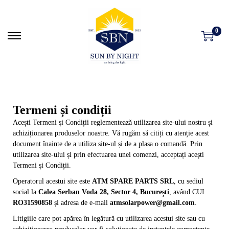
0
Termeni și condiții
Acești Termeni și Condiții reglementează utilizarea site-ului nostru și
achiziționarea produselor noastre. Vă rugăm să citiți cu atenție acest
document înainte de a utiliza site-ul și de a plasa o comandă. Prin
utilizarea site-ului și prin efectuarea unei comenzi, acceptați acești
Termeni și Condiții.
Operatorul acestui site este
ATM SPARE PARTS SRL
, cu sediul
social la
Calea Serban Voda 28, Sector 4, Bucure
ști
, având CUI
RO31590858
și adresa de e-mail
atmsolarpower@gmail.com
.
Litigiile care pot apărea în legătură cu utilizarea acestui site sau cu