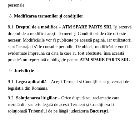
personale.
Modificarea termenilor și condițiilor
8.1.
Dreptul de a modifica
–
ATM SPARE PARTS SRL
își rezervă
dreptul de a modifica acești Termeni și Condiții ori de câte ori este
necesar. Modificările vor fi publicate pe această pagină, iar utilizatorii
sunt încurajați să le consulte periodic. De obicei, modificările vor fi
evidențiate împreună cu data la care au fost efectuate, însă această
practică nu reprezintă o obligație pentru
ATM SPARE PARTS SRL
.
Jurisdicție
9.1.
Legea aplicabilă
– Acești Termeni și Condiții sunt guvernați de
legislația din România.
9.2.
Soluționarea litigiilor
– Orice dispută sau reclamație care
rezultă din sau este legată de acești Termeni și Condiții va fi
soluționată Tribunalul de pe lângă judecătoria
București
.