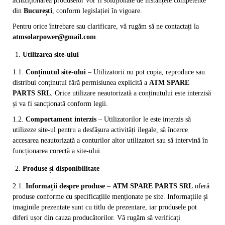
achiziționarea produselor vor fi soluționate de instanțele competente
din
București
, conform legislației în vigoare.
Pentru orice întrebare sau clarificare, vă rugăm să ne contactați la
atmsolarpower@gmail.com
.
Utilizarea site-ului
1.1.
Conținutul site-ului
– Utilizatorii nu pot copia, reproduce sau
distribui conținutul fără permisiunea explicită a
ATM SPARE
PARTS SRL
. Orice utilizare neautorizată a conținutului este interzisă
și va fi sancționată conform legii.
1.2.
Comportament interzis
– Utilizatorilor le este interzis să
utilizeze site-ul pentru a desfășura activități ilegale, să încerce
accesarea neautorizată a conturilor altor utilizatori sau să intervină în
funcționarea corectă a site-ului.
Produse și disponibilitate
2.1.
Informații despre produse
–
ATM SPARE PARTS SRL
oferă
produse conforme cu specificațiile menționate pe site. Informațiile și
imaginile prezentate sunt cu titlu de prezentare, iar produsele pot
diferi ușor din cauza producătorilor. Vă rugăm să verificați