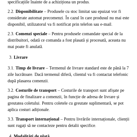
specificațiile înainte de a achiziționa un produs.
2.2.
Disponibilitate
– Produsele cu stoc limitat sau epuizat vor fi
considerate automat precomenzi. În cazul în care produsul nu mai este
disponibil, utilizatorul va fi notificat prin telefon sau e-mail.
2.3.
Comenzi speciale
– Pentru produsele comandate special de la
distribuitori, odată ce comanda a fost plasată și procesată, aceasta nu
mai poate fi anulată.
Livrare
3.1.
Timp de livrare
– Termenul de livrare standard este de până la 7
zile lucrătoare. Dacă termenul diferă, clientul va fi contactat telefonic
după plasarea comenzii.
3.2.
Costurile de transport
– Costurile de transport sunt afișate pe
pagina de finalizare a comenzii, în funcție de adresa de livrare și
greutatea coletului. Pentru coletele cu greutate suplimentară, se pot
aplica costuri adiționale.
3.3.
Transport internațional
– Pentru livrările internaționale, clienții
sunt rugați să ne contacteze pentru detalii specifice.
Modalități de plată