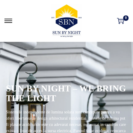
0
SUN BY NIGHT – WE BRING
THE LIGHT
Sistemele independente de lumina solara sunt concepute pentru a va
oferi libertatea de design arhitectural rezidential. Sursele de lumina pot
fi plasate acolo unde este cu adevarat necesar, nu numai in cazul in care
exista o linie de acces la sursa electrica. Panoul solar ecologic reincarca