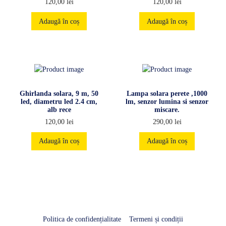
120,00
lei
120,00
lei
Adaugă în coș
Adaugă în coș
Ghirlanda solara, 9 m, 50
Lampa solara perete ,1000
led, diametru led 2.4 cm,
lm, senzor lumina si senzor
alb rece
miscare.
120,00
lei
290,00
lei
Adaugă în coș
Adaugă în coș
Politica de confidențialitate
Termeni și condiții