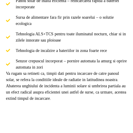
Panou solar de inalta eficienta – reincarcarea rapida a bateriei
incorporate
Sursa de alimentare fara fir prin razele soarelui – o solutie
ecologica
Tehnologia ALS+TCS pentru toate iluminatul nocturn, chiar si in
zilele innorate sau ploioase
Tehnologia de incalzire a bateriilor in zona foarte rece
Senzor crepuscul incorporat – pornire automata la amurg si oprire
automata in zori
Va rugam sa retineti ca, timpii dati pentru incarcare de catre panoul
solar, se refera la conditiile ideale de radiatie in latitudinea noastra.
Abaterea unghiului de incidenta a luminii solare si umbrirea partiala au
un efect radical asupra eficientei unei astfel de surse, ca urmare, acestea
extind timpul de incarcare.